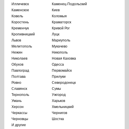
Илличевск
Каменец-Подольский
Каменское
Киев
Ковель
Коломыя
Коростень
Краматорск
Кременчук
Кривой Рог
Кропивницкий
Луцк
Львов
Мариуполь
Мелитополь
Мукачево
Нежин
Никополь
Николаев
Новая Каховка
Обухов
Одесса
Павлоград
Первомайск
Полтава
Прилуки
Ровно
Северодонецк
Славянск
Сумы
Тернополь
Ужгород
Умань
Харьков
Херсон
Хмельницкий
Черкассы
Чернигов
Черновцы
Шостка
И другие