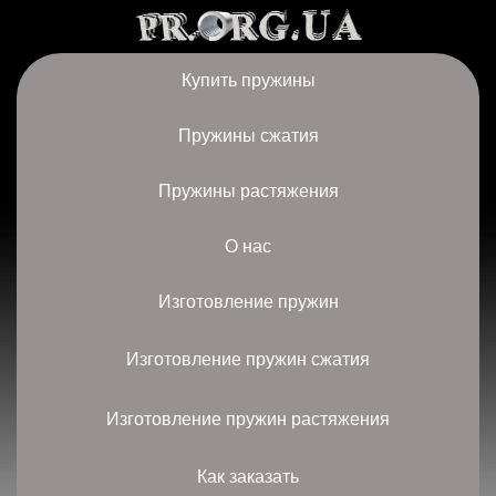
Купить пружины
Пружины сжатия
Пружины растяжения
О нас
Изготовление пружин
Изготовление пружин сжатия
Изготовление пружин растяжения
Как заказать