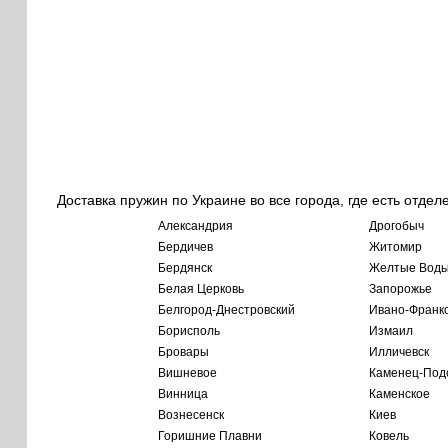
Доставка пружин по Украине во все города, где есть отдел
Александрия
Дрогобыч
Бердичев
Житомир
Бердянск
Желтые Вод
Белая Церковь
Запорожье
Белгород-Днестровский
Ивано-Франк
Борисполь
Измаил
Бровары
Илличевск
Вишневое
Каменец-Под
Винница
Каменское
Вознесенск
Киев
Горишние Плавни
Ковель