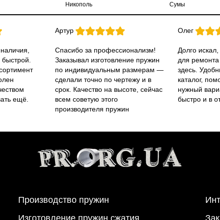
Никополь
Сумы
Артур
Олег
 наличия,
Спасибо за профессионализм!
Долго искал,
 быстрой.
Заказывал изготовление пружин
для ремонта
ссортимент
по индивидуальным размерам —
здесь. Удобн
олен
сделали точно по чертежу и в
каталог, пом
чеством
срок. Качество на высоте, сейчас
нужный вари
вать ещё.
всем советую этого
быстро и в о
производителя пружин
Производство пружин
Инт
Изготовление пружин сжатия
Зак