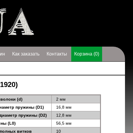
ин
Как заказать
Контакты
Корзина (0)
1920)
волоки (d)
2 мм
иаметр пружины (D1)
16,8 мм
диаметр пружины (D2)
12,8 мм
ны (L0)
56,5 мм
 полных витков
10