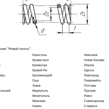
ения "Новой почты":
Коростень
Николаев
Краматорск
Новая Каховка
ы
Кременчук
Обухов
Кривой Рог
Одесса
овск
Кропивницкий
Павлоград
Луцк
Первомайск
Львов
Полтава
ольский
Мариуполь
Прилуки
Мелитополь
Ровно
Мукачево
Северодонецк
Нежин
Славянск