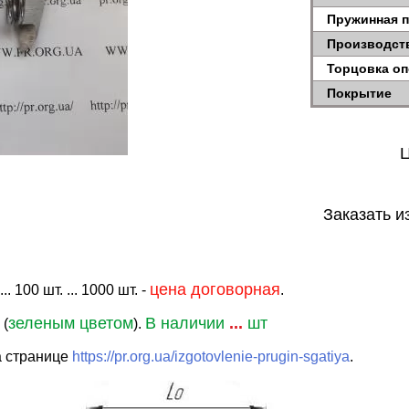
Пружинная 
Производст
Торцовка о
Покрытие
Ц
Заказать и
цена договорная
. 100 шт. ... 1000 шт. -
.
зеленым цветом
В наличии
...
шт
 (
).
а странице
https://pr.org.ua/izgotovlenie-prugin-sgatiya
.