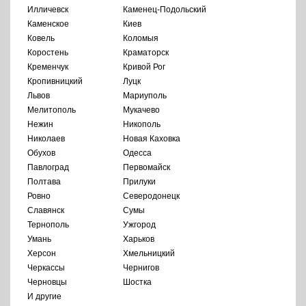
Илличевск
Каменец-Подольский
Каменское
Киев
Ковель
Коломыя
Коростень
Краматорск
Кременчук
Кривой Рог
Кропивницкий
Луцк
Львов
Мариуполь
Мелитополь
Мукачево
Нежин
Никополь
Николаев
Новая Каховка
Обухов
Одесса
Павлоград
Первомайск
Полтава
Прилуки
Ровно
Северодонецк
Славянск
Сумы
Тернополь
Ужгород
Умань
Харьков
Херсон
Хмельницкий
Черкассы
Чернигов
Черновцы
Шостка
И другие