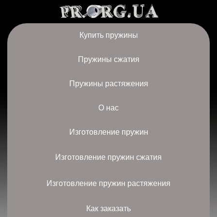
Купить пружины
Пружины сжатия
Пружины растяжения
О нас
Изготовление пружин
Изготовление пружин сжатия
Изготовление пружин растяжения
Как заказать