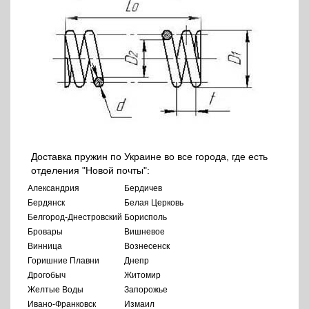
Доставка пружин по Украине во все города, где есть
отделения "Новой почты":
Александрия
Бердичев
Бердянск
Белая Церковь
Белгород-Днестровский
Борисполь
Бровары
Вишневое
Винница
Вознесенск
Горишние Плавни
Днепр
Дрогобыч
Житомир
Желтые Воды
Запорожье
Ивано-Франковск
Измаил