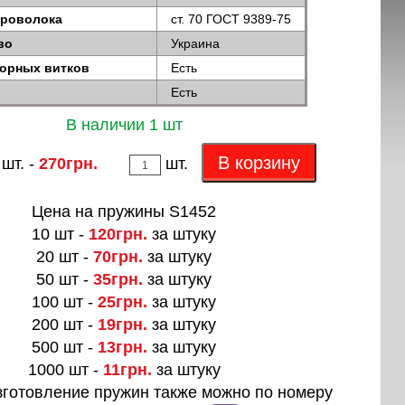
проволока
ст. 70 ГОСТ 9389-75
во
Украина
порных витков
Есть
Есть
В наличии 1 шт
В корзину
 шт. -
270грн.
шт.
Цена на пружины S1452
10 шт -
120грн.
за штуку
20 шт -
70грн.
за штуку
50 шт -
35грн.
за штуку
100 шт -
25грн.
за штуку
200 шт -
19грн.
за штуку
500 шт -
13грн.
за штуку
1000 шт -
11грн.
за штуку
зготовление пружин также можно по номеру