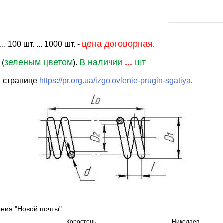
цена договорная
. 100 шт. ... 1000 шт. -
.
зеленым цветом
В наличии
...
шт
 (
).
а странице
https://pr.org.ua/izgotovlenie-prugin-sgatiya
.
ения "Новой почты":
Коростень
Николаев