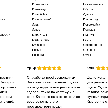
Краматорск
Новая Каховка
ы
Кременчук
Обухов
Кривой Рог
Одесса
овск
Кропивницкий
Павлоград
Луцк
Первомайск
Львов
Полтава
ольский
Мариуполь
Прилуки
Мелитополь
Ровно
Мукачево
Северодонецк
Нежин
Славянск
Никополь
Сумы
Артур
Олег
 наличия,
Спасибо за профессионализм!
Долго искал,
 быстрой.
Заказывал изготовление пружин
для ремонта
ссортимент
по индивидуальным размерам —
здесь. Удобн
олен
сделали точно по чертежу и в
каталог, пом
чеством
срок. Качество на высоте, сейчас
нужный вари
вать ещё.
всем советую этого
быстро и в о
производителя пружин