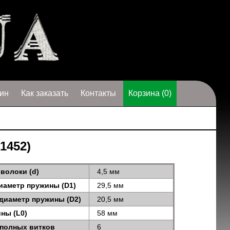
ин
Как заказать
Контакты
Корзина (0)
1452)
волоки (d)
4,5 мм
иаметр пружины (D1)
29,5 мм
диаметр пружины (D2)
20,5 мм
ны (L0)
58 мм
 полных витков
6