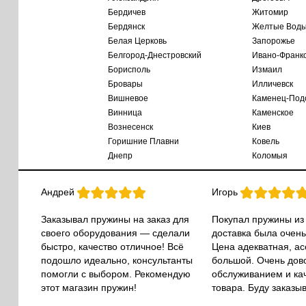
Бердичев
Житомир
Бердянск
Желтые Вод
Белая Церковь
Запорожье
Белгород-Днестровский
Ивано-Франк
Борисполь
Измаил
Бровары
Илличевск
Вишневое
Каменец-Под
Винница
Каменское
Вознесенск
Киев
Горишние Плавни
Ковель
Днепр
Коломыя
Андрей
Игорь
Заказывал пружины на заказ для
Покупал пружины из
своего оборудования — сделали
доставка была очень
быстро, качество отличное! Всё
Цена адекватная, а
подошло идеально, консультанты
большой. Очень дов
помогли с выбором. Рекомендую
обслуживанием и ка
этот магазин пружин!
товара. Буду заказы