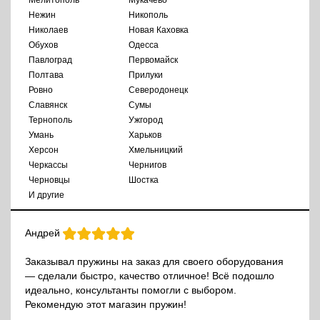
Мелитополь
Мукачево
Нежин
Никополь
Николаев
Новая Каховка
Обухов
Одесса
Павлоград
Первомайск
Полтава
Прилуки
Ровно
Северодонецк
Славянск
Сумы
Тернополь
Ужгород
Умань
Харьков
Херсон
Хмельницкий
Черкассы
Чернигов
Черновцы
Шостка
И другие
Андрей
Заказывал пружины на заказ для своего оборудования
— сделали быстро, качество отличное! Всё подошло
идеально, консультанты помогли с выбором.
Рекомендую этот магазин пружин!