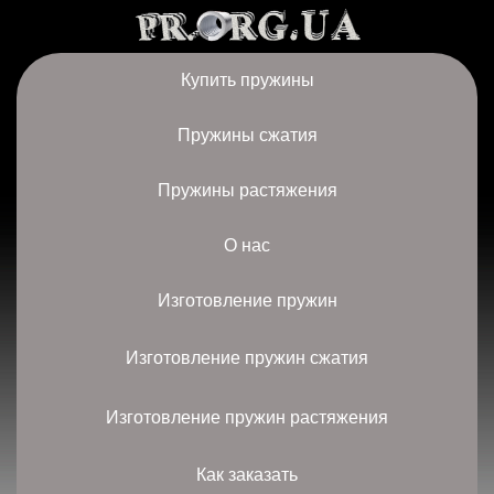
Купить пружины
Пружины сжатия
Пружины растяжения
О нас
Изготовление пружин
Изготовление пружин сжатия
Изготовление пружин растяжения
Как заказать