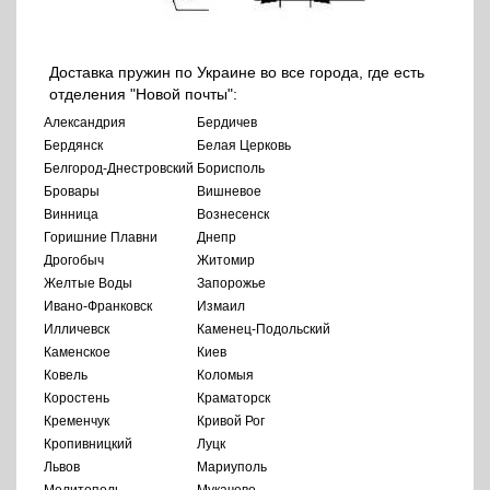
Доставка пружин по Украине во все города, где есть
отделения "Новой почты":
Александрия
Бердичев
Бердянск
Белая Церковь
Белгород-Днестровский
Борисполь
Бровары
Вишневое
Винница
Вознесенск
Горишние Плавни
Днепр
Дрогобыч
Житомир
Желтые Воды
Запорожье
Ивано-Франковск
Измаил
Илличевск
Каменец-Подольский
Каменское
Киев
Ковель
Коломыя
Коростень
Краматорск
Кременчук
Кривой Рог
Кропивницкий
Луцк
Львов
Мариуполь