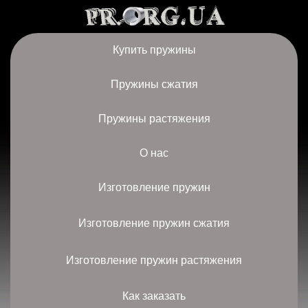
Купить пружины
Пружины сжатия
Пружины растяжения
О нас
Изготовление пружин
Изготовление пружин сжатия
Изготовление пружин растяжения
Как заказать