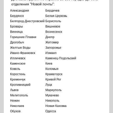
отделения "Новой почты":
Александрия
Бердичев
Бердянск
Белая Церковь
Белгород-Днестровский
Борисполь
Бровары
Вишневое
Винница
Вознесенск
Горишние Плавни
Днепр
Дрогобыч
Житомир
Желтые Воды
Запорожье
Ивано-Франковск
Измаил
Илличевск
Каменец-Подольский
Каменское
Киев
Ковель
Коломыя
Коростень
Краматорск
Кременчук
Кривой Рог
Кропивницкий
Луцк
Львов
Мариуполь
Мелитополь
Мукачево
Нежин
Никополь
Николаев
Новая Каховка
Обухов
Одесса