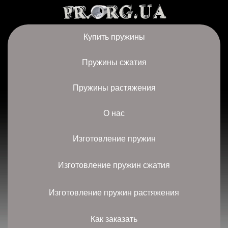
Купить пружины
Пружины сжатия
Пружины растяжения
О нас
Изготовление пружин
Изготовление пружин сжатия
Изготовление пружин растяжения
Как заказать