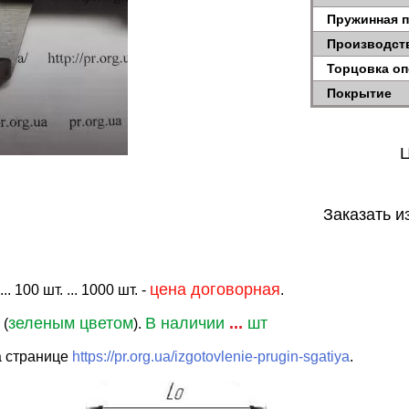
Пружинная 
Производст
Торцовка о
Покрытие
Ц
Заказать и
цена договорная
. 100 шт. ... 1000 шт. -
.
зеленым цветом
В наличии
...
шт
 (
).
а странице
https://pr.org.ua/izgotovlenie-prugin-sgatiya
.