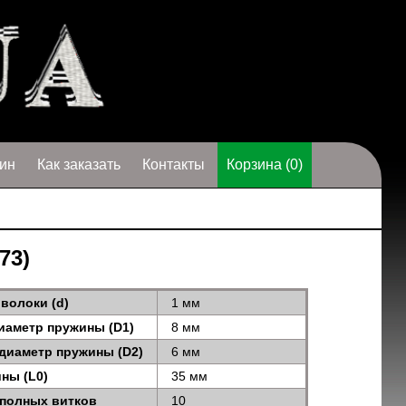
ин
Как заказать
Контакты
Корзина (0)
73)
волоки (d)
1 мм
иаметр пружины (D1)
8 мм
диаметр пружины (D2)
6 мм
ны (L0)
35 мм
 полных витков
10