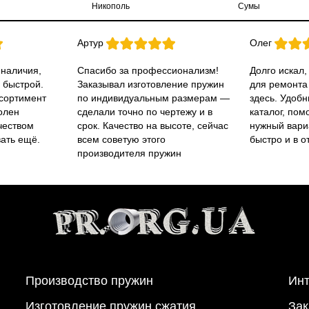
Никополь
Сумы
Артур
Олег
 наличия,
Спасибо за профессионализм!
Долго искал,
 быстрой.
Заказывал изготовление пружин
для ремонта
ссортимент
по индивидуальным размерам —
здесь. Удобн
олен
сделали точно по чертежу и в
каталог, пом
чеством
срок. Качество на высоте, сейчас
нужный вари
вать ещё.
всем советую этого
быстро и в о
производителя пружин
Производство пружин
Инт
Изготовление пружин сжатия
Зак