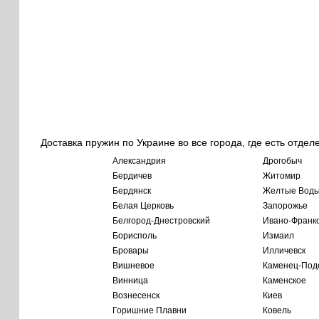
Доставка пружин по Украине во все города, где есть отдел
Александрия
Дрогобыч
Бердичев
Житомир
Бердянск
Желтые Вод
Белая Церковь
Запорожье
Белгород-Днестровский
Ивано-Франк
Борисполь
Измаил
Бровары
Илличевск
Вишневое
Каменец-Под
Винница
Каменское
Вознесенск
Киев
Горишние Плавни
Ковель