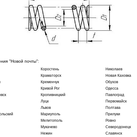
ения "Новой почты":
Коростень
Николаев
Краматорск
Новая Каховка
ы
Кременчук
Обухов
Кривой Рог
Одесса
овск
Кропивницкий
Павлоград
Луцк
Первомайск
Львов
Полтава
ольский
Мариуполь
Прилуки
Мелитополь
Ровно
Мукачево
Северодонецк
Нежин
Славянск