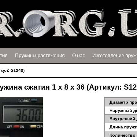
тия
Пружины растяжения
О нас
Изготовление пруж
икул: S1240)
ужина сжатия 1 х 8 х 36 (Артикул: S12
Диаметр про
Наружный д
Внутренний 
Длина пружи
Количество