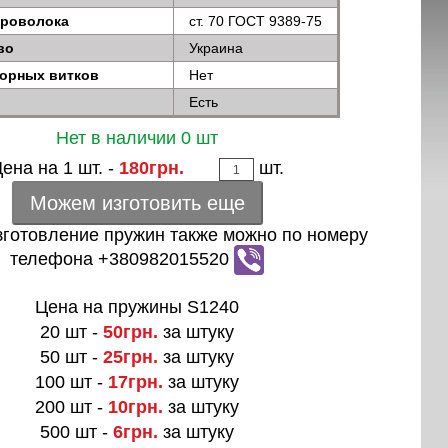
проволока
ст. 70 ГОСТ 9389-75
во
Украина
порных витков
Нет
Есть
Нет в наличии 0 шт
ена на 1 шт. -
180грн.
шт.
Можем изготовить еще
зготовление пружин также можно по номеру
телефона +380982015520
Цена на пружины S1240
20 шт -
50грн.
за штуку
50 шт -
25грн.
за штуку
100 шт -
17грн.
за штуку
200 шт -
10грн.
за штуку
500 шт -
6грн.
за штуку