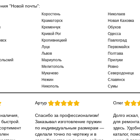
ения "Новой почты":
Коростень
Николаев
Краматорск
Новая Каховка
ы
Кременчук
Обухов
Кривой Рог
Одесса
овск
Кропивницкий
Павлоград
Луцк
Первомайск
Львов
Полтава
ольский
Мариуполь
Прилуки
Мелитополь
Ровно
Мукачево
Северодонецк
Нежин
Славянск
Никополь
Сумы
Артур
Олег
 наличия,
Спасибо за профессионализм!
Долго искал,
 быстрой.
Заказывал изготовление пружин
для ремонта
ссортимент
по индивидуальным размерам —
здесь. Удобн
олен
сделали точно по чертежу и в
каталог, пом