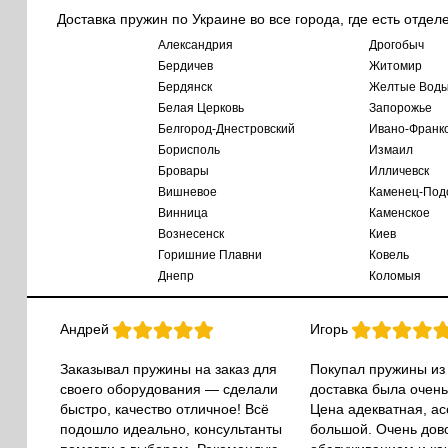
Доставка пружин по Украине во все города, где есть отдел
Александрия
Дрогобыч
Бердичев
Житомир
Бердянск
Желтые Вод
Белая Церковь
Запорожье
Белгород-Днестровский
Ивано-Франк
Борисполь
Измаил
Бровары
Илличевск
Вишневое
Каменец-Под
Винница
Каменское
Вознесенск
Киев
Горишние Плавни
Ковель
Днепр
Коломыя
Андрей
Игорь
Заказывал пружины на заказ для
Покупал пружины из
своего оборудования — сделали
доставка была очень
быстро, качество отличное! Всё
Цена адекватная, а
подошло идеально, консультанты
большой. Очень дов