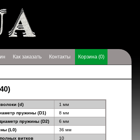
ин
Как заказать
Контакты
Корзина (0)
40)
волоки (d)
1 мм
иаметр пружины (D1)
8 мм
диаметр пружины (D2)
6 мм
ны (L0)
36 мм
 полных витков
10