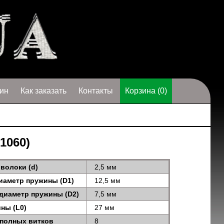
ин
Как заказать
Контакты
Корзина (0)
1060)
волоки (d)
2,5 мм
иаметр пружины (D1)
12,5 мм
диаметр пружины (D2)
7,5 мм
ны (L0)
27 мм
 полных витков
8