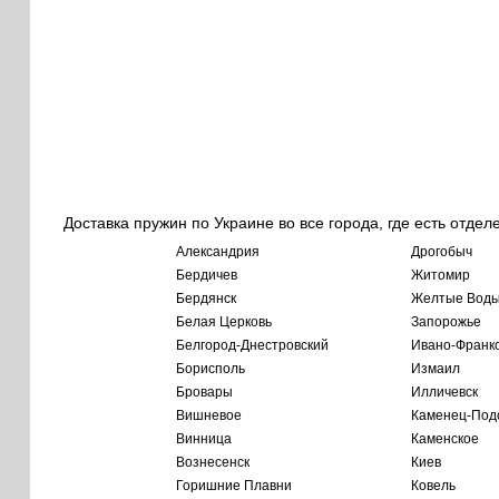
Доставка пружин по Украине во все города, где есть отдел
Александрия
Дрогобыч
Бердичев
Житомир
Бердянск
Желтые Вод
Белая Церковь
Запорожье
Белгород-Днестровский
Ивано-Франк
Борисполь
Измаил
Бровары
Илличевск
Вишневое
Каменец-Под
Винница
Каменское
Вознесенск
Киев
Горишние Плавни
Ковель