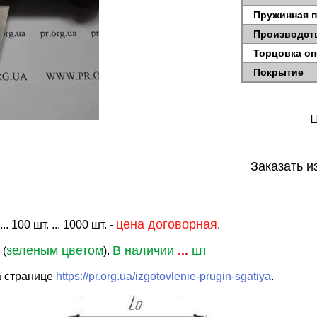
Пружинная 
Производст
Торцовка о
Покрытие
Ц
Заказать и
цена договорная
. 100 шт. ... 1000 шт. -
.
зеленым цветом
В наличии
...
шт
 (
).
а странице
https://pr.org.ua/izgotovlenie-prugin-sgatiya
.