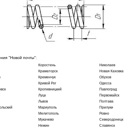
ения "Новой почты":
Коростень
Николаев
Краматорск
Новая Каховка
ы
Кременчук
Обухов
Кривой Рог
Одесса
овск
Кропивницкий
Павлоград
Луцк
Первомайск
Львов
Полтава
ольский
Мариуполь
Прилуки
Мелитополь
Ровно
Мукачево
Северодонецк
Нежин
Славянск