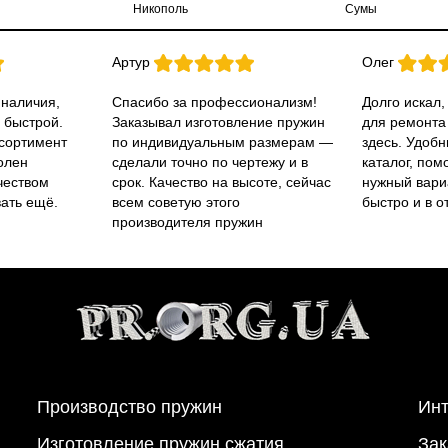
Никополь
Сумы
Артур
Олег
 наличия,
Спасибо за профессионализм!
Долго искал,
 быстрой.
Заказывал изготовление пружин
для ремонта
ссортимент
по индивидуальным размерам —
здесь. Удобн
олен
сделали точно по чертежу и в
каталог, пом
чеством
срок. Качество на высоте, сейчас
нужный вари
вать ещё.
всем советую этого
быстро и в о
производителя пружин
Производство пружин
Инт
Изготовление пружин сжатия
Зак