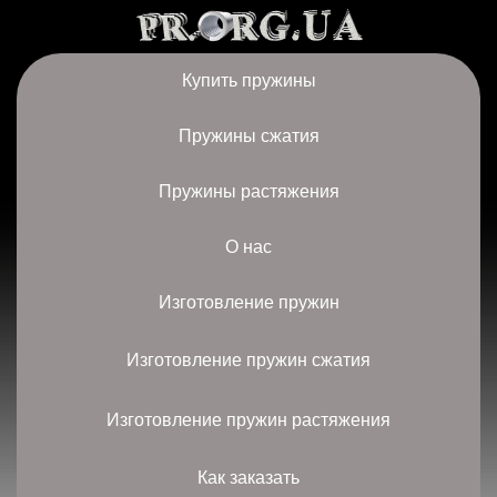
Купить пружины
Пружины сжатия
Пружины растяжения
О нас
Изготовление пружин
Изготовление пружин сжатия
Изготовление пружин растяжения
Как заказать