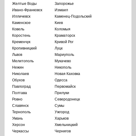
Желтые Воды
Запорожье
Ивано-Франковск
Измаил
Илличевск
Каменец-Подольский
Каменское
Киев
Ковель
Коломыя
Коростень
Краматорск
Кременчук
Кривой Рог
Кропивницкий
Луцк
Львов
Мариуполь
Мелитополь
Мукачево
Нежин
Никополь
Николаев
Новая Каховка
Обухов
Одесса
Павлоград
Первомайск
Полтава
Прилуки
Ровно
Северодонецк
Славянск
Сумы
Тернополь
Ужгород
Умань
Харьков
Херсон
Хмельницкий
Черкассы
Чернигов