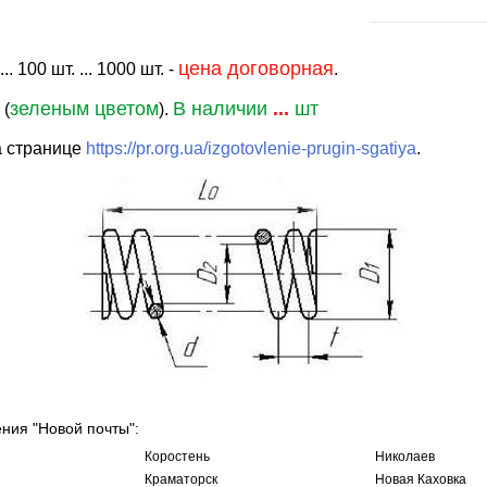
цена договорная
. 100 шт. ... 1000 шт. -
.
зеленым цветом
В наличии
...
шт
 (
).
а странице
https://pr.org.ua/izgotovlenie-prugin-sgatiya
.
ения "Новой почты":
Коростень
Николаев
Краматорск
Новая Каховка