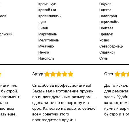
ы
Кременчук
Обухов
Кривой Рог
Одесса
овск
Кропивницкий
Павлоград
Луцк
Первомайск
Львов
Полтава
ольский
Мариуполь
Прилуки
Мелитополь
Ровно
Мукачево
Северодонецк
Нежин
Славянск
Никополь
Сумы
Артур
Олег
 наличия,
Спасибо за профессионализм!
Долго искал,
 быстрой.
Заказывал изготовление пружин
для ремонта
ссортимент
по индивидуальным размерам —
здесь. Удобн
олен
сделали точно по чертежу и в
каталог, пом
чеством
срок. Качество на высоте, сейчас
нужный вари
вать ещё.
всем советую этого
быстро и в о
производителя пружин