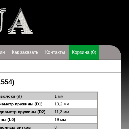
ин
Как заказать
Контакты
Корзина (0)
1554)
волоки (d)
1 мм
иаметр пружины (D1)
13,2 мм
диаметр пружины (D2)
11,2 мм
ны (L0)
19 мм
 полных витков
8