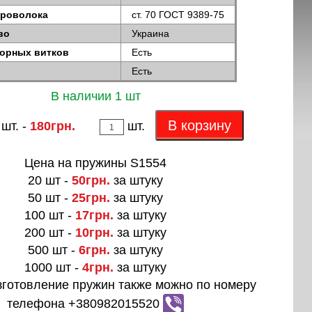
проволока
ст. 70 ГОСТ 9389-75
во
Украина
порных витков
Есть
Есть
В наличии 1 шт
В корзину
 шт. -
180грн.
шт.
Цена на пружины S1554
20 шт -
50грн.
за штуку
50 шт -
25грн.
за штуку
100 шт -
17грн.
за штуку
200 шт -
10грн.
за штуку
500 шт -
6грн.
за штуку
1000 шт -
4грн.
за штуку
зготовление пружин также можно по номеру
телефона +380982015520