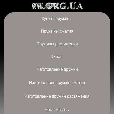
Купить пружины
Пружины сжатия
Пружины растяжения
О нас
Изготовление пружин
Изготовление пружин сжатия
Изготовление пружин растяжения
Как заказать