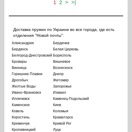
1
2
>
>|
Доставка пружин по Украине во все города, где есть
отделения "Новой почты":
Александрия
Бердичев
Бердянск
Белая Церковь
Белгород-Днестровский
Борисполь
Бровары
Вишневое
Винница
Вознесенск
Горишние Плавни
Днепр
Дрогобыч
Житомир
Желтые Воды
Запорожье
Ивано-Франковск
Измаил
Илличевск
Каменец-Подольский
Каменское
Киев
Ковель
Коломыя
Коростень
Краматорск
Кременчук
Кривой Рог
Кропивницкий
Луцк