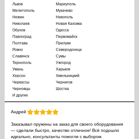
Львов
Мариуполь
Мелитополь
Мукачево
Нежин
Никополь
Николаев
Новая Каховка
Обухов
Одесса
Павлоград
Первомайск
Полтава
Прилуки
Ровно
Северодонецк
Славянск
Сумы
Тернополь
Ужгород
Умань
Харьков
Херсон
Хмельницкий
Черкассы
Чернигов
Черновцы
Шостка
И другие
Андрей
Заказывал пружины на заказ для своего оборудования
— сделали быстро, качество отличное! Всё подошло
идеально, консультанты помогли с выбором.