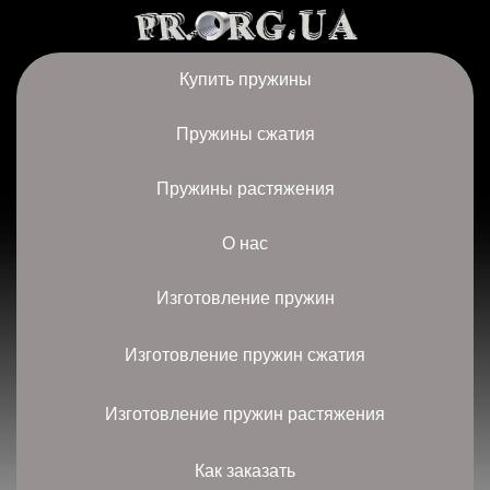
Купить пружины
Пружины сжатия
Пружины растяжения
О нас
Изготовление пружин
Изготовление пружин сжатия
Изготовление пружин растяжения
Как заказать