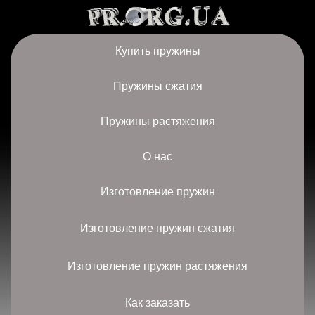
Купить пружины
Пружины сжатия
Пружины растяжения
О нас
Изготовление пружин
Изготовление пружин сжатия
Изготовление пружин растяжения
Как заказать