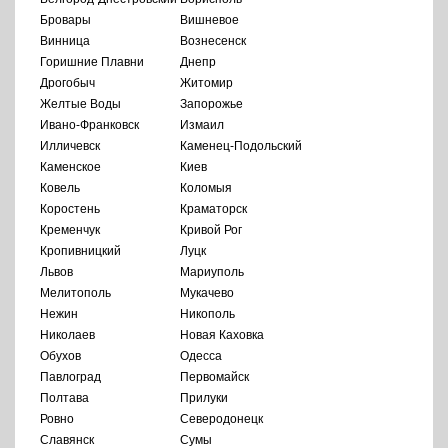
Бровары
Вишневое
Винница
Вознесенск
Горишние Плавни
Днепр
Дрогобыч
Житомир
Желтые Воды
Запорожье
Ивано-Франковск
Измаил
Илличевск
Каменец-Подольский
Каменское
Киев
Ковель
Коломыя
Коростень
Краматорск
Кременчук
Кривой Рог
Кропивницкий
Луцк
Львов
Мариуполь
Мелитополь
Мукачево
Нежин
Никополь
Николаев
Новая Каховка
Обухов
Одесса
Павлоград
Первомайск
Полтава
Прилуки
Ровно
Северодонецк
Славянск
Сумы