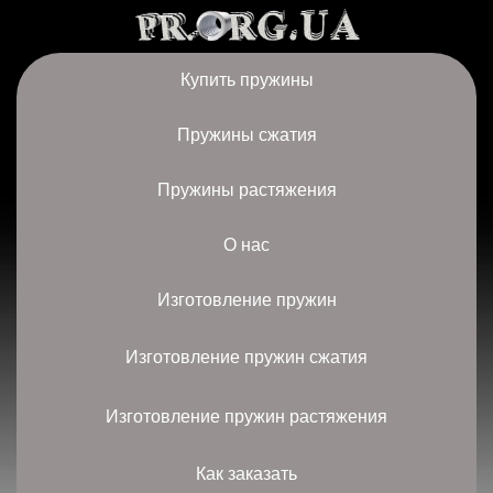
Купить пружины
Пружины сжатия
Пружины растяжения
О нас
Изготовление пружин
Изготовление пружин сжатия
Изготовление пружин растяжения
Как заказать