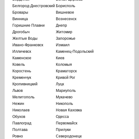
Белгород-Днестровский
Борисполь
Бровары
Вишневое
Винница
Вознесенск
Горишние Плавни
Днепр
Дрогобыч
Житомир
Желтые Воды
Запорожье
Ивано-Франковск
Измаил
Илличевск
Каменец-Подольский
Каменское
Киев
Ковель
Коломыя
Коростень
Краматорск
Кременчук
Кривой Рог
Кропивницкий
Луцк
Львов
Мариуполь
Мелитополь
Мукачево
Нежин
Никополь
Николаев
Новая Каховка
Обухов
Одесса
Павлоград
Первомайск
Полтава
Прилуки
Ровно
Северодонецк