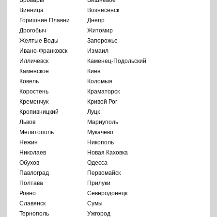
Винница
Вознесенск
Горишние Плавни
Днепр
Дрогобыч
Житомир
Желтые Воды
Запорожье
Ивано-Франковск
Измаил
Илличевск
Каменец-Подольский
Каменское
Киев
Ковель
Коломыя
Коростень
Краматорск
Кременчук
Кривой Рог
Кропивницкий
Луцк
Львов
Мариуполь
Мелитополь
Мукачево
Нежин
Никополь
Николаев
Новая Каховка
Обухов
Одесса
Павлоград
Первомайск
Полтава
Прилуки
Ровно
Северодонецк
Славянск
Сумы
Тернополь
Ужгород