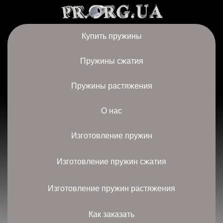
Купить пружины
Пружины сжатия
Пружины растяжения
О нас
Изготовление пружин
Изготовление пружин сжатия
Изготовление пружин растяжения
Как заказать