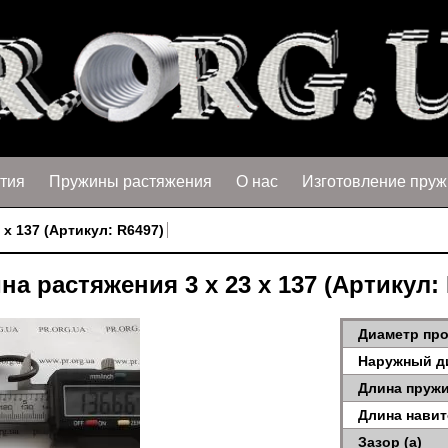
тия
Пружины растяжения
О нас
Изготовление пруж
 х 137 (Артикул: R6497)
а растяжения 3 х 23 х 137 (Артикул:
Диаметр про
Наружный д
Длина пружи
Длина навит
Зазор (a)