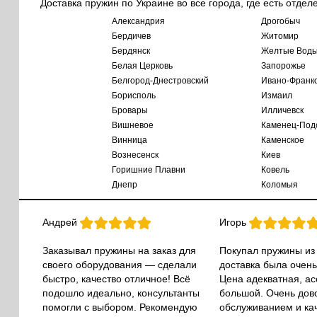
Доставка пружин по Украине во все города, где есть отдел
Александрия
Дрогобыч
Бердичев
Житомир
Бердянск
Желтые Вод
Белая Церковь
Запорожье
Белгород-Днестровский
Ивано-Франк
Борисполь
Измаил
Бровары
Илличевск
Вишневое
Каменец-Под
Винница
Каменское
Вознесенск
Киев
Горишние Плавни
Ковель
Днепр
Коломыя
Андрей
Игорь
Заказывал пружины на заказ для
Покупал пружины из
своего оборудования — сделали
доставка была очень
быстро, качество отличное! Всё
Цена адекватная, а
подошло идеально, консультанты
большой. Очень дов
помогли с выбором. Рекомендую
обслуживанием и ка