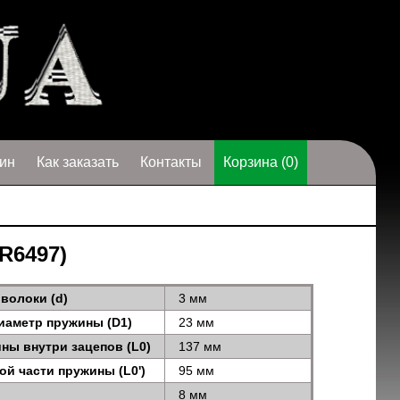
ин
Как заказать
Контакты
Корзина (0)
 R6497)
волоки (d)
3 мм
иаметр пружины (D1)
23 мм
ны внутри зацепов (L0)
137 мм
ой части пружины (L0')
95 мм
8 мм