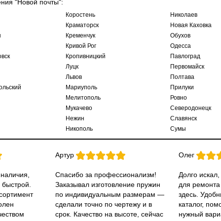
ения "Новой почты":
Коростень
Николаев
Краматорск
Новая Каховка
ы
Кременчук
Обухов
Кривой Рог
Одесса
овск
Кропивницкий
Павлоград
Луцк
Первомайск
Львов
Полтава
ольский
Мариуполь
Прилуки
Мелитополь
Ровно
Мукачево
Северодонецк
Нежин
Славянск
Никополь
Сумы
Артур
Олег
 наличия,
Спасибо за профессионализм!
Долго искал,
 быстрой.
Заказывал изготовление пружин
для ремонта
ссортимент
по индивидуальным размерам —
здесь. Удобн
олен
сделали точно по чертежу и в
каталог, пом
чеством
срок. Качество на высоте, сейчас
нужный вари