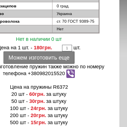
 зацепов
0 град.
во
Украина
проволока
ст. 70 ГОСТ 9389-75
Нет
Нет в наличии 0 шт
ена на 1 шт. -
180грн.
шт.
Можем изготовить еще
зготовление пружин также можно по номеру
телефона +380982015520
Цена на пружины R6372
20 шт -
60грн.
за штуку
50 шт -
30грн.
за штуку
100 шт -
24грн.
за штуку
200 шт -
20грн.
за штуку
500 шт -
15грн.
за штуку