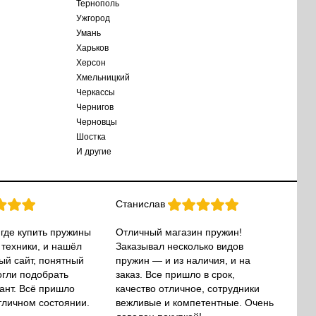
Тернополь
Ужгород
Умань
Харьков
Херсон
Хмельницкий
Черкассы
Чернигов
Черновцы
Шостка
И другие
Станислав
 где купить пружины
Отличный магазин пружин!
 техники, и нашёл
Заказывал несколько видов
ый сайт, понятный
пружин — и из наличия, и на
огли подобрать
заказ. Все пришло в срок,
ант. Всё пришло
качество отличное, сотрудники
тличном состоянии.
вежливые и компетентные. Очень