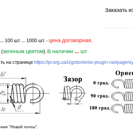
Заказать и
цена договорная
. 100 шт. ... 1000 шт. -
.
зеленым цветом
В наличии
...
шт
 (
).
ть на странице
https://pr.org.ua/izgotovlenie-prugin-rastyageni
ения "Новой почты":