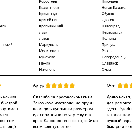
Коростень
Николаев
Краматорск
Новая Каховка
ы
Кременчук
Обухов
Кривой Рог
Одесса
овск
Кропивницкий
Павлоград
Луцк
Первомайск
Львов
Полтава
ольский
Мариуполь
Прилуки
Мелитополь
Ровно
Мукачево
Северодонецк
Нежин
Славянск
Никополь
Сумы
Артур
Олег
 наличия,
Спасибо за профессионализм!
Долго искал,
 быстрой.
Заказывал изготовление пружин
для ремонта
ссортимент
по индивидуальным размерам —
здесь. Удобн
олен
сделали точно по чертежу и в
каталог, пом
чеством
срок. Качество на высоте, сейчас
нужный вари
вать ещё.
всем советую этого
быстро и в о