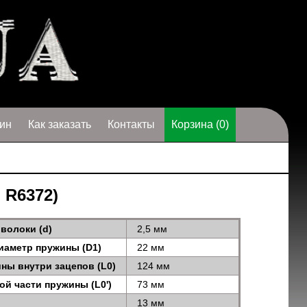
ин
Как заказать
Контакты
Корзина (0)
 R6372)
волоки (d)
2,5 мм
иаметр пружины (D1)
22 мм
ны внутри зацепов (L0)
124 мм
ой части пружины (L0')
73 мм
13 мм