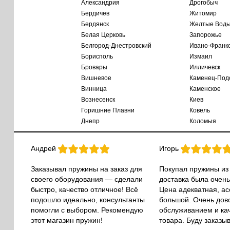
Александрия
Дрогобыч
Бердичев
Житомир
Бердянск
Желтые Вод
Белая Церковь
Запорожье
Белгород-Днестровский
Ивано-Франк
Борисполь
Измаил
Бровары
Илличевск
Вишневое
Каменец-Под
Винница
Каменское
Вознесенск
Киев
Горишние Плавни
Ковель
Днепр
Коломыя
Андрей
Игорь
Заказывал пружины на заказ для
Покупал пружины из
своего оборудования — сделали
доставка была очень
быстро, качество отличное! Всё
Цена адекватная, а
подошло идеально, консультанты
большой. Очень дов
помогли с выбором. Рекомендую
обслуживанием и ка
этот магазин пружин!
товара. Буду заказы