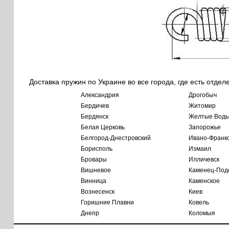
Доставка пружин по Украине во все города, где есть отдел
Александрия
Дрогобыч
Бердичев
Житомир
Бердянск
Желтые Вод
Белая Церковь
Запорожье
Белгород-Днестровский
Ивано-Франк
Борисполь
Измаил
Бровары
Илличевск
Вишневое
Каменец-Под
Винница
Каменское
Вознесенск
Киев
Горишние Плавни
Ковель
Днепр
Коломыя