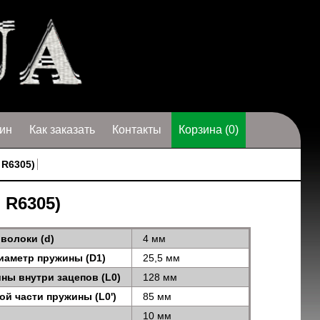
ин
Как заказать
Контакты
Корзина (0)
 R6305)
 R6305)
волоки (d)
4 мм
иаметр пружины (D1)
25,5 мм
ны внутри зацепов (L0)
128 мм
ой части пружины (L0')
85 мм
10 мм