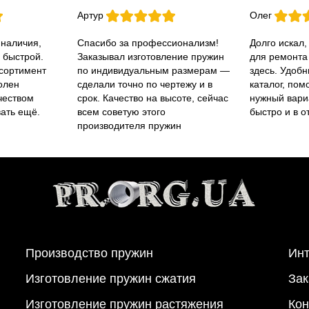
Артур
Олег
 наличия,
Спасибо за профессионализм!
Долго искал,
 быстрой.
Заказывал изготовление пружин
для ремонта
ссортимент
по индивидуальным размерам —
здесь. Удобн
олен
сделали точно по чертежу и в
каталог, пом
чеством
срок. Качество на высоте, сейчас
нужный вари
вать ещё.
всем советую этого
быстро и в о
производителя пружин
Производство пружин
Инт
Изготовление пружин сжатия
Зак
Изготовление пружин растяжения
Кон