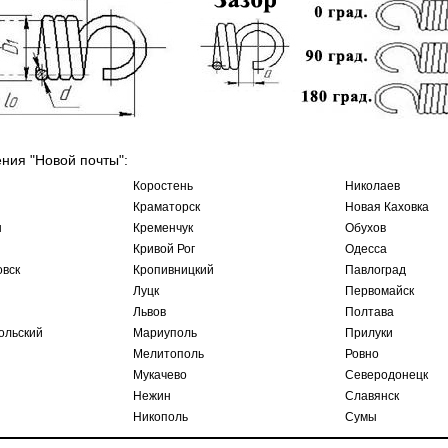
ения "Новой почты":
Коростень
Николаев
Краматорск
Новая Каховка
ы
Кременчук
Обухов
Кривой Рог
Одесса
овск
Кропивницкий
Павлоград
Луцк
Первомайск
Львов
Полтава
ольский
Мариуполь
Прилуки
Мелитополь
Ровно
Мукачево
Северодонецк
Нежин
Славянск
Никополь
Сумы