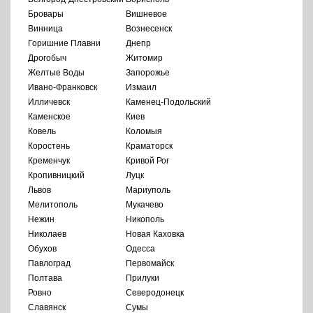
Бровары
Вишневое
Винница
Вознесенск
Горишние Плавни
Днепр
Дрогобыч
Житомир
Желтые Воды
Запорожье
Ивано-Франковск
Измаил
Илличевск
Каменец-Подольский
Каменское
Киев
Ковель
Коломыя
Коростень
Краматорск
Кременчук
Кривой Рог
Кропивницкий
Луцк
Львов
Мариуполь
Мелитополь
Мукачево
Нежин
Никополь
Николаев
Новая Каховка
Обухов
Одесса
Павлоград
Первомайск
Полтава
Прилуки
Ровно
Северодонецк
Славянск
Сумы