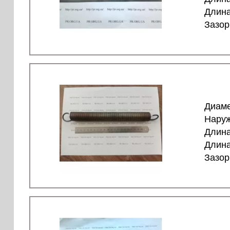
Длина
Зазор
Диаме
Наруж
Длина
Длина
Зазор