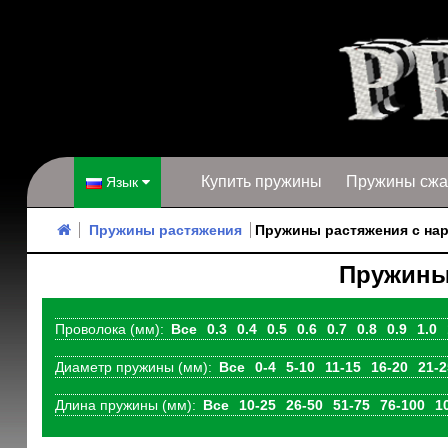
Купить пружины
Пружины сжа
Язык
Пружины растяжения
Пружины растяжения с на
Пружины
Проволока (мм):
Все
0.3
0.4
0.5
0.6
0.7
0.8
0.9
1.0
Диаметр пружины (мм):
Все
0-4
5-10
11-15
16-20
21-2
Длина пружины (мм):
Все
10-25
26-50
51-75
76-100
1