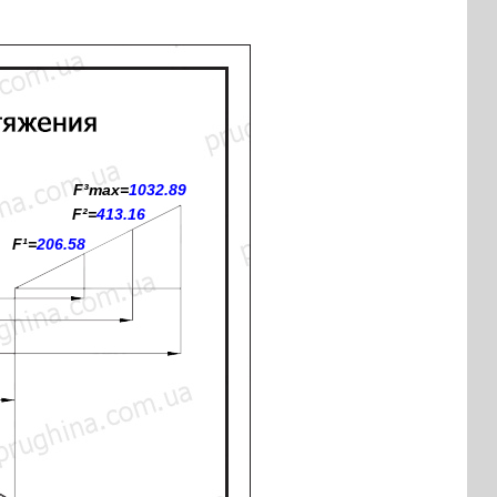
F³max=
1032.89
F²=
413.16
F¹=
206.58