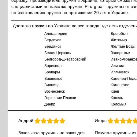
образцу. Производитель пружин в Украине, который сможет
специалистами по намотке пружин. Pr.org.ua - пружины от за
по изготовлению пружин на протяжении 20 лет в Украине.
Доставка пружин по Украине во все города, где есть отделен
Александрия
Дрогобыч
Бердичев
Житомир
Бердянск
Желтые Воды
Белая Церковь
Запорожье
Белгород-Днестровский
Ивано-Франков
Борисполь
Измаил
Бровары
Илличевск
Вишневое
Каменец-Подо
Винница
Каменское
Вознесенск
Киев
Горишние Плавни
Ковель
Днепр
Коломыя
Андрей
Игорь
Заказывал пружины на заказ для
Покупал пружины из