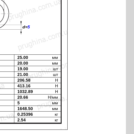
d=
5
25.00
мм
20.00
мм
19.00
шт
21.00
шт
206.58
H
413.16
H
1032.89
H
20.66
H/мм
5
мм
1648.50
мм
0.25396
кг
2.54
кг