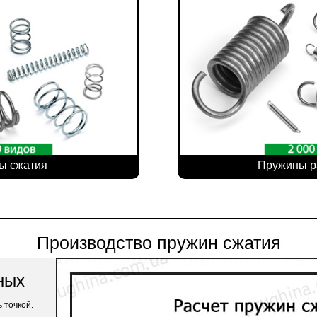
ы сжатия
Пружины р
Производство пружин сжатия
ных
 точкой.