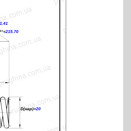
1.41
F¹=
215.70
D(нар)=
20