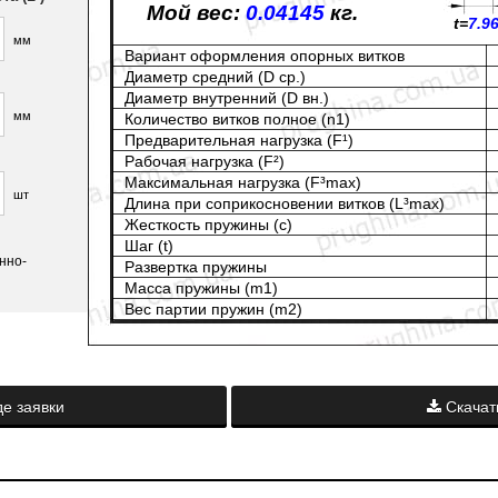
Мой вес:
0.04145
кг.
t=
7.9
мм
Вариант оформления опорных витков
Диаметр средний (D ср.)
Диаметр внутренний (D вн.)
мм
Количество витков полное (n1)
Предварительная нагрузка (F¹)
Рабочая нагрузка (F²)
Максимальная нагрузка (F³max)
шт
Длина при соприкосновении витков (L³max)
Жесткость пружины (с)
Шаг (t)
нно-
Развертка пружины
Масса пружины (m1)
Вес партии пружин (m2)
е заявки
Скачат