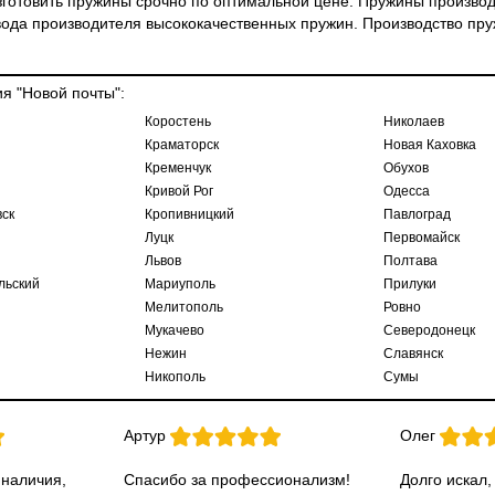
 изготовить пружины срочно по оптимальной цене. Пружины произ
вода производителя высококачественных пружин. Производство пруж
ия "Новой почты":
Коростень
Николаев
Краматорск
Новая Каховка
Кременчук
Обухов
Кривой Рог
Одесса
ск
Кропивницкий
Павлоград
Луцк
Первомайск
Львов
Полтава
льский
Мариуполь
Прилуки
Мелитополь
Ровно
Мукачево
Северодонецк
Нежин
Славянск
Никополь
Сумы
Артур
Олег
 наличия,
Спасибо за профессионализм!
Долго искал,