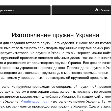
е заявки
Скачат
Изготовление пружин Украина
и для создания готового пружинного изделия. В наше время изгото
ин имеют возможность производить пружинные изделия самых разн
ересует изготовление пружин в Украине, то в интернете можно на
з пружинной проволоки является обычным делом, так как они знают 
 и растяжения от производства пружин Украина. Все детали изгот
й проволоки украинского производителя. Производство пружин в Ук
оизводство изготавливает пружины для множества промышленных п
тва, только у проверенных производителей пружинной проволоки.
готовление пружины происходит со специальной пружинной проволок
ставить чертеж и подтвердив заказ, запустить пружину в изготовлен
ществляется курьерскими службами в Украине. На нашем сайте можн
я в Украине.
Prughina.com.ua
- изготовление пружин Украина. Тут м
ех, кто занимается производством пружин в Украине. Сделать заказ