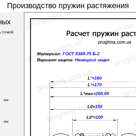
Производство пружин растяжения
ных
 точкой.
Материал:
ГОСТ 9389-75 Б-2
Вариант зацепа:
Немецкий зацеп
L¹=
160
L²=
170
L³max=
200.00
мм
L0=
150
L0*=
100
мм