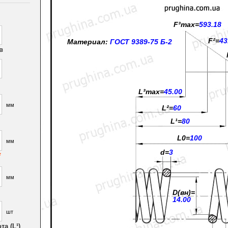
F³max=
593.18
F²=
43
Материал:
ГОСТ 9389-75 Б-2
в
L³max=
45.00
мм
L²=
60
L¹=
80
L0=
100
мм
d=
3
*
мм
D(вн)=
14.00
шт
а (L¹)