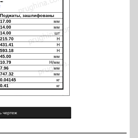
6
Поджаты, зашлифованы
17.00
мм
14.00
мм
14.00
шт
215.70
H
431.41
H
593.18
H
45.00
мм
10.79
H/мм
7.96
мм
747.32
мм
0.04145
кг
0.41
кг
ь чертеж