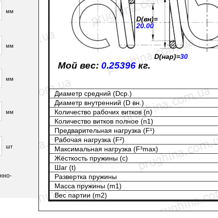
мм
D(вн)=
20.00
мм
D(нар)=
30
Мой вес:
0.25396
кг.
мм
Диаметр средний (Dср.)
Диаметр внутренний (D вн.)
Количество рабочих витков (n)
мм
Количество витков полное (n1)
Предварительная нагрузка (F¹)
Рабочая нагрузка (F²)
шт
Максимальная нагрузка (F³max)
Жёсткость пружины (с)
Шаг (t)
нно-
Развертка пружины
Масса пружины (m1)
Вес партии (m2)